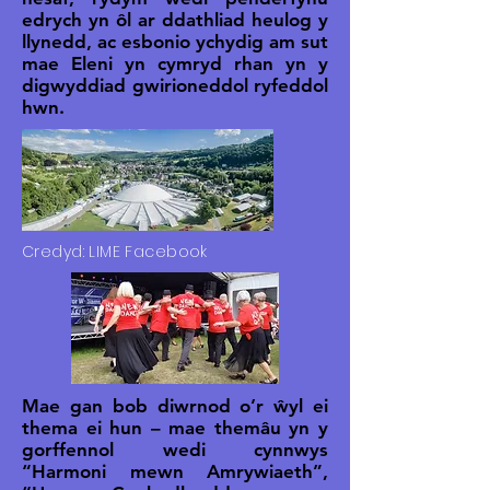
edrych yn ôl ar ddathliad heulog y
llynedd, ac esbonio ychydig am sut
mae Eleni yn cymryd rhan yn y
digwyddiad gwirioneddol ryfeddol
hwn.
Credyd: LIME Facebook
Mae gan bob diwrnod o’r ŵyl ei
thema ei hun – mae themâu yn y
gorffennol wedi cynnwys
“Harmoni mewn Amrywiaeth”,