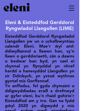
Eleni & Eisteddfod Gerddorol
Ryngwladol Llangollen (LIME)
Eisteddfod Gerddorol Ryngwladol
Llangollen yw un o uchafbwyntiau
calendr Eleni. Mae’r ŵyl aml-
ddiwylliannol a llawen hon, sy’n
llawn o gerddoriaeth, cân a dawns
o bedwar ban byd, yn cael ei
chynnal yn flynyddol yn nhref
hardd a hanesyddol Llangollen yn
sir Ddinbych, yn ystod wythnos
gyntaf mis Gorffennaf.
Yn anffodus, fel gyda chymaint o
ddigwyddiadau eraill a drefnwyd
ar gyfer eleni, bu’n rhaid gohirio’r
Eisteddfod am y tro. Gan na fydd
gŵyl 2020 yn digwydd y mis
nesaf, rydym wedi penderfynu