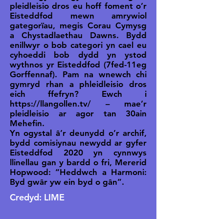
pleidleisio dros eu hoff foment o’r
Eisteddfod mewn amrywiol
gategorïau, megis Corau Cymysg
a Chystadlaethau Dawns. Bydd
enillwyr o bob categori yn cael eu
cyhoeddi bob dydd yn ystod
wythnos yr Eisteddfod (7fed-11eg
Gorffennaf). Pam na wnewch chi
gymryd rhan a phleidleisio dros
eich ffefryn? Ewch i
https://llangollen.tv/
– mae’r
pleidleisio ar agor tan 30ain
Mehefin.
Yn ogystal â’r deunydd o’r archif,
bydd comisiynau newydd ar gyfer
Eisteddfod 2020 yn cynnwys
llinellau gan y bardd o fri, Mererid
Hopwood: “Heddwch a Harmoni:
Byd gwâr yw ein byd o gân”.
Credyd: LIME