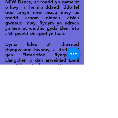
NEW Dance, ac roedd yn gymaint
o hwyl i’r rheini a ddaeth iddo fel
bod arnyn nhw eisiau mwy ac
roedd arnom ninnau eisiau
gwneud mwy. Rydym yn edrych
ymlaen at weithio gyda Eleni eto
a’ch gweld chi i gyd yn fuan.”
Dyma fideo o’r diwrnod
rhyngwladol hwnnw, a drefnwyd
gan Eisteddfod Ryngwladol
Llangollen o dan arweiniad Eleni
yn Nhŷ Pawb yn Wrecsam:
https://www.facebook.com/11965
3461399706/videos/67935029260
1463/
Credyd: LIME
Nid yw Eisteddfod Gerdd
Ryngwladol Llangollen, a
gynhaliwyd gyntaf ym 1947,
erioed wedi’i ganslo yn ei hanes