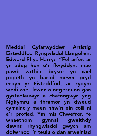
Meddai Cyfarwyddwr Artistig
Eisteddfod Ryngwladol Llangollen,
Edward-Rhys Harry: “Fel arfer, ar
yr adeg hon o’r flwyddyn, mae
pawb wrthi’n brysur yn cael
popeth yn barod mewn pryd
erbyn yr Eisteddfod, ac rydym
wedi cael llawer o negeseuon gan
gystadleuwyr a chefnogwyr yng
Nghymru a thramor yn dweud
cymaint y maen nhw’n ein colli ni
a’r profiad. Ym mis Chwefror, fe
wnaethom gynnal gweithdy
dawns rhyngwladol gwych am
ddiwrnod i’r teulu o dan arweiniad