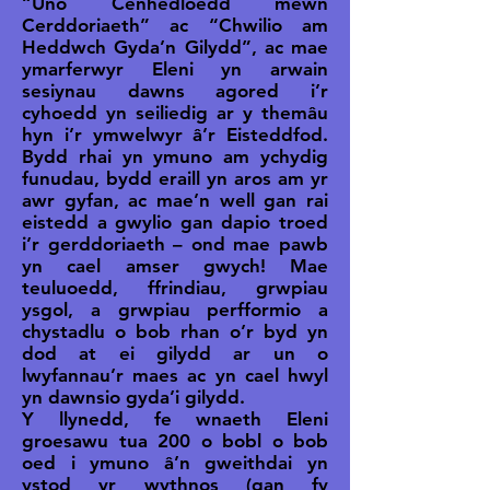
“Uno Cenhedloedd mewn
Cerddoriaeth” ac “Chwilio am
Heddwch Gyda’n Gilydd”, ac mae
ymarferwyr Eleni yn arwain
sesiynau dawns agored i’r
cyhoedd yn seiliedig ar y themâu
hyn i’r ymwelwyr â’r Eisteddfod.
Bydd rhai yn ymuno am ychydig
funudau, bydd eraill yn aros am yr
awr gyfan, ac mae’n well gan rai
eistedd a gwylio gan dapio troed
i’r gerddoriaeth – ond mae pawb
yn cael amser gwych! Mae
teuluoedd, ffrindiau, grwpiau
ysgol, a grwpiau perfformio a
chystadlu o bob rhan o’r byd yn
dod at ei gilydd ar un o
lwyfannau’r maes ac yn cael hwyl
yn dawnsio gyda’i gilydd.
Y llynedd, fe wnaeth Eleni
groesawu tua 200 o bobl o bob
oed i ymuno â’n gweithdai yn
ystod yr wythnos (gan fy