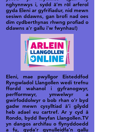
nghynnwys i, sydd â’m rôl arferol
gyda Eleni ar gyfrifiadur, nid mewn
sesiwn ddawns, gan brofi nad oes
dim cydberthynas rhwng profiad o
ddawns a’r gallu i’w fwynhau!)
Eleni, mae pwyllgor Eisteddfod
Ryngwladol Llangollen wedi trefnu
ffordd wahanol i gyfranogwyr,
perfformwyr, ymwelwyr a
gwirfoddolwyr o bob rhan o’r byd
gadw mewn cysylltiad â’i gilydd
heb adael eu cartref. Ar y cyd â
Rondo, bydd llwyfan Llangollen.TV
yn dangos archifau o flynyddoedd
a fu, gyda’r gynulleidfa’n gallu