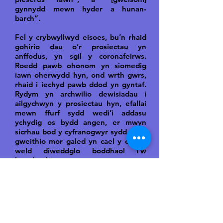
gynnydd mewn hyder a hunan-
barch”.
Fel y crybwyllwyd eisoes, bu’n rhaid
gohirio dau o’r prosiectau yn
anffodus, yn sgil y coronafeirws.
Roedd pawb ohonom yn siomedig
iawn oherwydd hyn, ond wrth gwrs,
rhaid i iechyd pawb ddod yn gyntaf.
Rydym yn archwilio dewisiadau i
ailgychwyn y prosiectau hyn, efallai
mewn ffurf sydd wedi’i addasu
ychydig os bydd angen, er mwyn
sicrhau bod y cyfranogwyr sydd wedi
gweithio mor galed yn cael y cyfle i
weld diweddglo boddhaol i’w
hymdrechion.
Mae cymryd rhan ym mhrosiect
Trobwynt yn digwydd trwy
wahoddiad, felly os ydych chi’n athro
neu athrawes a’r prosiect yn apelio
atoch, cadwch glust neu lygad am