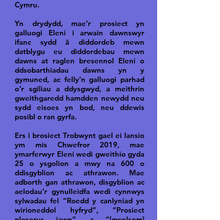
Cymru.
Yn drydydd, mae’r prosiect yn
galluogi Eleni i arwain dawnswyr
ifanc sydd â diddordeb mewn
datblygu eu diddordebau mewn
dawns at raglen bresennol Eleni o
ddsobarthiadau dawns yn y
gymuned, ac felly’n galluogi parhad
o’r sgiliau a ddysgwyd, a meithrin
gweithgaredd hamdden newydd neu
sydd eisoes yn bod, neu ddewis
posibl o ran gyrfa.
Ers i brosiect Trobwynt gael ei lansio
ym mis Chwefror 2019, mae
ymarferwyr Eleni wedi gweithio gyda
25 o ysgolion a mwy na 600 o
ddisgyblion ac athrawon. Mae
adborth gan athrawon, disgyblion ac
aelodau’r gynulleidfa wedi cynnwys
sylwadau fel “Roedd y canlyniad yn
wirioneddol hyfryd”, “Prosiect
pleserus iawn”, a “[gwelsom]