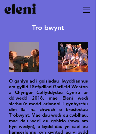
Tro bwynt
O ganlyniad i geisiadau llwyddiannus
am gyllid i Sefydliad Garfield Weston
a Chyngor Celfyddydau Cymru ar
ddiwedd 2018, mae Eleni wedi
sicrhau’r modd ariannol i gynhyrchu
dim llai na chwech o brosiectau
Trobwynt. Mae dau wedi eu cwblhau,
mae dau wedi eu gohirio (mwy am
hyn wedyn), a bydd dau yn cael eu
hamserlennu cyn gynted ag y bydd