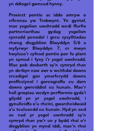
yn ddiogel gwneud hynny.
Prosiect pontio ac iddo amryw o
elfennau yw Trobwynt. Yn gyntaf,
mae ysgolion uwchradd wedi ffurfio
partneriaethau gydag ysgolion
cynradd penodol i greu cysylltiadau
rhwng disgyblion Blwyddyn 5/6 a
myfyrwyr Blwyddyn 7, er mwyn
hwyluso’r cyfnod pontio pan fo plant
yn symud i fyny i’r ysgol uwchradd.
Mae pob dosbarth sy’n cymryd rhan
yn derbyn naw awr o weithdai dawns
creadigol gan ymarferydd dawns
proffesiynol i goreograffu eu darn
dawns gwreiddiol eu hunain. Mae’r
holl grwpiau wedyn perfformio gyda’i
gilydd yn yr ysgol uwchradd, i
gynulleidfa o’u rheini, gwarcheidwaid
a’u teuluoedd eu hunain. Hyd yn oed
os nad yr ysgol uwchradd sy’n
cymryd rhan yw’r un y bydd rhai o’r
disgyblion yn mynd iddi, mae’n rhoi