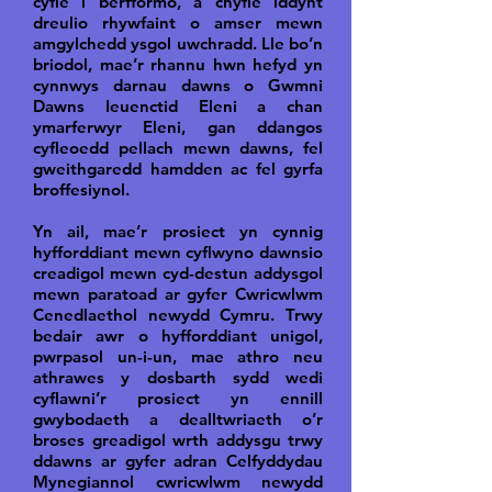
cyfle i berfformo, a chyfle iddynt
dreulio rhywfaint o amser mewn
amgylchedd ysgol uwchradd. Lle bo’n
briodol, mae’r rhannu hwn hefyd yn
cynnwys darnau dawns o Gwmni
Dawns Ieuenctid Eleni a chan
ymarferwyr Eleni, gan ddangos
cyfleoedd pellach mewn dawns, fel
gweithgaredd hamdden ac fel gyrfa
broffesiynol.
Yn ail, mae’r prosiect yn cynnig
hyfforddiant mewn cyflwyno dawnsio
creadigol mewn cyd-destun addysgol
mewn paratoad ar gyfer Cwricwlwm
Cenedlaethol newydd Cymru. Trwy
bedair awr o hyfforddiant unigol,
pwrpasol un-i-un, mae athro neu
athrawes y dosbarth sydd wedi
cyflawni’r prosiect yn ennill
gwybodaeth a dealltwriaeth o’r
broses greadigol wrth addysgu trwy
ddawns ar gyfer adran Celfyddydau
Mynegiannol cwricwlwm newydd