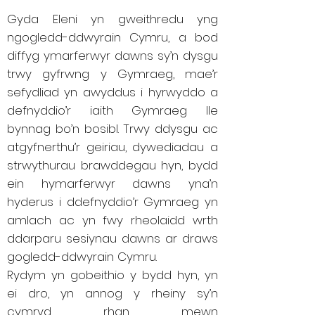
Gyda Eleni yn gweithredu yng
ngogledd-ddwyrain Cymru, a bod
diffyg ymarferwyr dawns sy’n dysgu
trwy gyfrwng y Gymraeg, mae’r
sefydliad yn awyddus i hyrwyddo a
defnyddio’r iaith Gymraeg lle
bynnag bo’n bosibl. Trwy ddysgu ac
atgyfnerthu’r geiriau, dywediadau a
strwythurau brawddegau hyn, bydd
ein hymarferwyr dawns yna’n
hyderus i ddefnyddio’r Gymraeg yn
amlach ac yn fwy rheolaidd wrth
ddarparu sesiynau dawns ar draws
gogledd-ddwyrain Cymru.
Rydym yn gobeithio y bydd hyn, yn
ei dro, yn annog y rheiny sy’n
cymryd rhan mewn