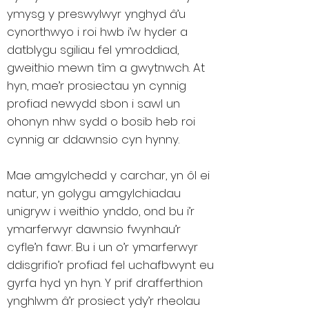
ymysg y preswylwyr ynghyd â’u
cynorthwyo i roi hwb i’w hyder a
datblygu sgiliau fel ymroddiad,
gweithio mewn tîm a gwytnwch. At
hyn, mae’r prosiectau yn cynnig
profiad newydd sbon i sawl un
ohonyn nhw sydd o bosib heb roi
cynnig ar ddawnsio cyn hynny.
Mae amgylchedd y carchar, yn ôl ei
natur, yn golygu amgylchiadau
unigryw i weithio ynddo, ond bu i’r
ymarferwyr dawnsio fwynhau’r
cyfle’n fawr. Bu i un o’r ymarferwyr
ddisgrifio’r profiad fel uchafbwynt eu
gyrfa hyd yn hyn. Y prif drafferthion
ynghlwm â’r prosiect ydy’r rheolau