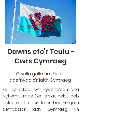
Dawns efo'r Teulu -
Cwrs Cymraeg
Gwella gallu tîm Eleni i
ddefnyddio’r iaith Gymraeg
Fel sefydliad sy’n gweithredu yng
Nghymru, mae Eleni eisiau helpu pob
aelod o’r tîm deimlo eu bod yn gallu
defnyddio’r iaith Gymraeg yn