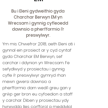
Bu i Eleni gydweithio gyda
Charchar Berwyn EM yn
Wrecsam i gynnig cyfleoedd
dawnsio a pherfformio i’r
preswylwyr.
Ym mis Chwefror 2018, aeth Eleni ati i
gynnal ein prosiect ar y cyd cyntaf
gyda Charchar EM Berwyn, sef
carchar i ddynion yn Wrecsam. Fe
sefydlwyd y prosiectau i gynnig
cyfle i’r preswylwyr gymryd rhan
mewn gwersi dawnsio a
pherfformio darn wedi’i greu gan y
grŵp ger bron eu cyfoedion a staff
y carchar. Diben y prosiectau ydy
hyrwyddo lles corfforol a meddyliol