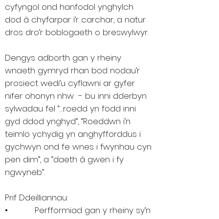
cyfyngol ond hanfodol ynghylch
dod â chyfarpar i’r carchar, a natur
dros dro’r boblogaeth o breswylwyr.
Dengys adborth gan y rheiny
wnaeth gymryd rhan bod nodau’r
prosiect wedi’u cyflawni ar gyfer
nifer ohonyn nhw - bu inni dderbyn
sylwadau fel “…roedd yn fodd inni
gyd ddod ynghyd”, “Roeddwn i’n
teimlo ychydig yn anghyfforddus i
gychwyn ond fe wnes i fwynhau cyn
pen dim”, a “daeth â gwen i fy
ngwyneb”.
Prif Ddeilliannau:
• Perfformiad gan y rheiny sy’n