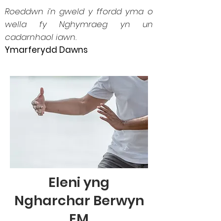
Roeddwn i’n gweld y ffordd yma o
wella fy Nghymraeg yn un
cadarnhaol iawn.
Ymarferydd Dawns
Eleni yng
Ngharchar Berwyn
EM