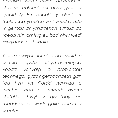
oeddwn i wedi’i fewnoli ac oedd yn
dod yn naturiol imi drwy gydol y
gweithdy. Fe wnaeth y plant a’r
teuluoedd ymateb yn hynod o dda
i’r gemau a’r ymarferion symud ac
roedd hi’n amlwg eu bod nhw wedi
mwynhau eu hunain.
Y darn mwyaf heriol oedd gweithio
ar-lein gyda chyd-arweinydd.
Roedd ychydig o broblemau
technegol gyda’r gerddoriaeth gan
fod hyn yn ffordd newydd o
weithio, ond ni wnaeth hynny
ddifetha hwyl y gweithdy ac
roeddem ni wedi gallu datrys y
broblem.