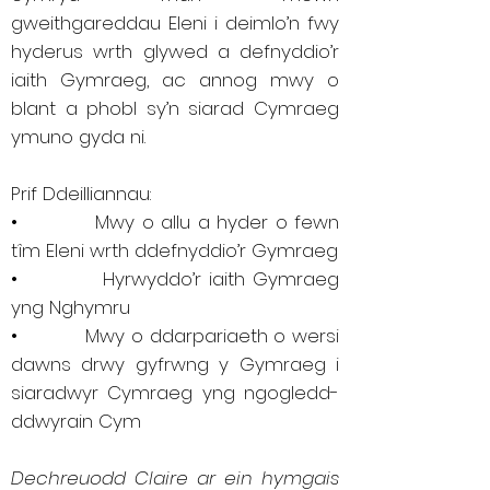
gweithgareddau Eleni i deimlo’n fwy
hyderus wrth glywed a defnyddio’r
iaith Gymraeg, ac annog mwy o
blant a phobl sy’n siarad Cymraeg
ymuno gyda ni.
Prif Ddeilliannau:
• Mwy o allu a hyder o fewn
tîm Eleni wrth ddefnyddio’r Gymraeg
• Hyrwyddo’r iaith Gymraeg
yng Nghymru
• Mwy o ddarpariaeth o wersi
dawns drwy gyfrwng y Gymraeg i
siaradwyr Cymraeg yng ngogledd-
ddwyrain Cym
Dechreuodd Claire ar ein hymgais