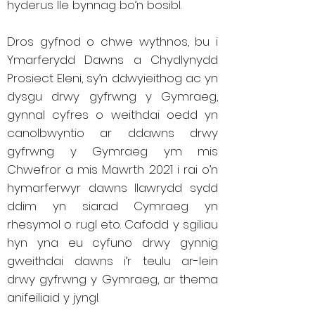
hyderus lle bynnag bo’n bosibl.
Dros gyfnod o chwe wythnos, bu i
Ymarferydd Dawns a Chydlynydd
Prosiect Eleni, sy’n ddwyieithog ac yn
dysgu drwy gyfrwng y Gymraeg,
gynnal cyfres o weithdai oedd yn
canolbwyntio ar ddawns drwy
gyfrwng y Gymraeg ym mis
Chwefror a mis Mawrth 2021 i rai o’n
hymarferwyr dawns llawrydd sydd
ddim yn siarad Cymraeg yn
rhesymol o rugl eto. Cafodd y sgiliau
hyn yna eu cyfuno drwy gynnig
gweithdai dawns i’r teulu ar-lein
drwy gyfrwng y Gymraeg, ar thema
anifeiliaid y jyngl.