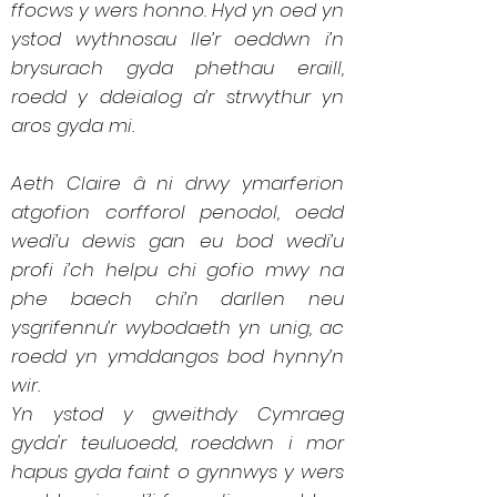
ffocws y wers honno. Hyd yn oed yn
ystod wythnosau lle’r oeddwn i’n
brysurach gyda phethau eraill,
roedd y ddeialog a’r strwythur yn
aros gyda mi.
Aeth Claire â ni drwy ymarferion
atgofion corfforol penodol, oedd
wedi’u dewis gan eu bod wedi’u
profi i’ch helpu chi gofio mwy na
phe baech chi’n darllen neu
ysgrifennu’r wybodaeth yn unig, ac
roedd yn ymddangos bod hynny’n
wir.
Yn ystod y gweithdy Cymraeg
gyda'r teuluoedd, roeddwn i mor
hapus gyda faint o gynnwys y wers