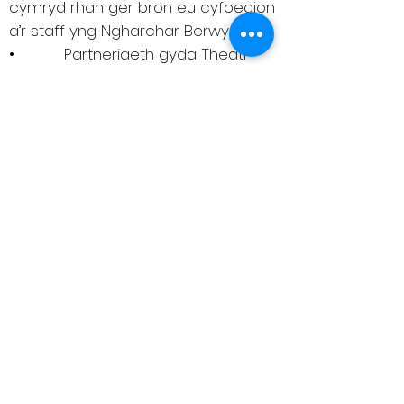
cymryd rhan ger bron eu cyfoedion
a’r staff yng Ngharchar Berwyn EM
• Partneriaeth gyda Theatr
Dawns Fallen Angels i gynnig llwybr
o ddawnsio yn y carchar i ddawnsio
yn y gymuned
• Mwy o hyder a mwy o
weithio fel tîm ymysg y preswylwyr
sy’n cymryd rhan
Bu inni gynnal cyfarfodydd
cynllunio cyn ac ar ôl pob sesiwn
gan sicrhau ein bod yn teimlo’n
drefnus ac yn barod. Bu inni lwyddo
i gynnal y gweithdai yn ddidrafferth
a phroffesiynol gyda nodau ac
amcanion eglur. Bu inni